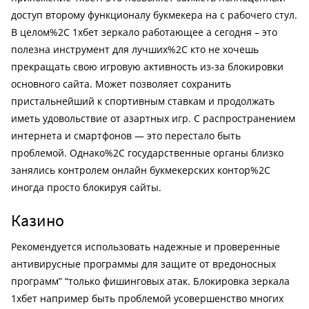
доступ второму функционалу букмекера на с рабочего стул.
В целом%2C 1хбет зеркало работающее а сегодня – это
полезна инструмент для лучших%2C кто не хочешь
прекращать свою игровую активность из-за блокировки
основного сайта. Может позволяет сохранить
пристальнейший к спортивным ставкам и продолжать
иметь удовольствие от азартных игр. С распространением
интернета и смартфонов — это перестало быть
проблемой. Однако%2C государственные органы близко
занялись контролем онлайн букмекерских контор%2C
иногда просто блокируя сайты.
Казино
Рекомендуется использовать надежные и проверенные
антивирусные программы для защите от вредоносных
программ” “только фишинговых атак. Блокировка зеркала
1хбет например быть проблемой усовершенство многих