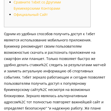
Сравните 1xbet со Другими
Букмекерскими Конторами
Официальный Сайт
Одним из удобных способов получить доступ к 1хбет
является использование мобильного приложения.
Букмекер рекомендует своим пользователям
возможностью скачать и распознать приложение на
смартфон или планшет. Только позволяет быстро же
удобно делать ставки%2C следить за результатами матчей
и заиметь актуальную информацию об спортивных
событиях. 1хбет зеркало работающее и сегодня позволяет
пользователям получить доступ к популярному
букмекерскому сайту%2C несмотря на возможных
блокировки. Зеркало являлась альтернативным
адресом%2C тот полностью повторяет важнейшей сайт и
определяет безопасную” “и надежную работу. Же плане