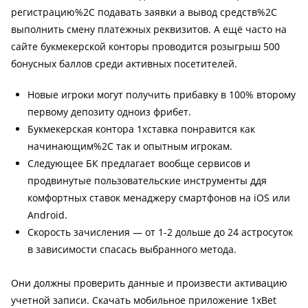
регистрацию%2C подавать заявки а вывод средств%2C
выполнить смену платежных реквизитов. А ещё часто на
сайте букмекерской конторы проводится розыгрыш 500
бонусных баллов среди активных посетителей.
Новые игроки могут получить прибавку в 100% второму
первому депозиту одноиз фрибет.
Букмекерская контора 1хставка понравится как
начинающим%2C так и опытным игрокам.
Следующее БК предлагает вообще сервисов и
продвинутые пользовательские инструменты ддя
комфортных ставок менаджеру смартфонов на iOS или
Android.
Скорость зачисления — от 1-2 дольше до 24 астросуток
в зависимости спасась выбранного метода.
Они должны проверить данные и произвести активацию
учетной записи. Скачать мобильное приложение 1xBet