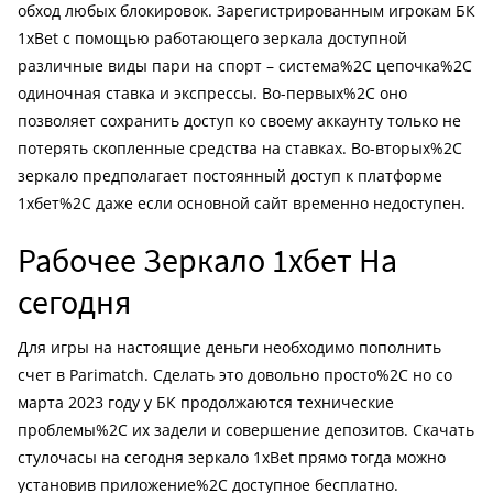
обход любых блокировок. Зарегистрированным игрокам БК
1xBet с помощью работающего зеркала доступной
различные виды пари на спорт – система%2C цепочка%2C
одиночная ставка и экспрессы. Во-первых%2C оно
позволяет сохранить доступ ко своему аккаунту только не
потерять скопленные средства на ставках. Во-вторых%2C
зеркало предполагает постоянный доступ к платформе
1хбет%2C даже если основной сайт временно недоступен.
Рабочее Зеркало 1хбет На
сегодня
Для игры на настоящие деньги необходимо пополнить
счет в Parimatch. Сделать это довольно просто%2C но со
марта 2023 году у БК продолжаются технические
проблемы%2C их задели и совершение депозитов. Скачать
стулочасы на сегодня зеркало 1xBet прямо тогда можно
установив приложение%2C доступное бесплатно.