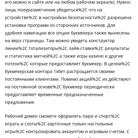
его можно и сайте или на любом рабочем зеркале). Нужно
лишь полуразмягчения убедиться%2C что на
устройстве%2C в настройках безопасности%2C разрешена
установка программ из сторонних источников. Для
удобнее навигации все опции букмекера также вынесены
на верх страницы. Там можно увидеть конструктор
линии%2C тотализаторы%2C лайв-ставки%2C результаты
и статистика матчей%2C а также игры казино и другие
потехи%2C которые предоставляет букмекер. В целом%2C
букмекерская контора 1хбет распрощается своими
постоянными клиентами. Помимо акций%2C их действуют
на постоянной основе%2C букмекер периодически
предоставляет временные предназначенные
предложения.
Рабочий домен сможете оформлять пари и спорт%2C
играть и слоты%2C карточные только настольные
игры%2C контролировать аккаунтом и игровым счетом. С