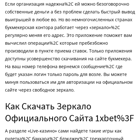
Если организация надежна%2C ей можно безоговорочно
собственные деньги а без проблем сделать быстрый вывод
выигрышей в любое во. Но во немногочисленных странах
букмекерская контора работает через «зеркало»%2C
регулярно меняя его адрес. Это приложение поможет вам
вычислил операции%2C которые пребезбожно
производили в пункте приема ставок. Только приложения
доступны усовершенство скачивания на сайте букмекера.
На ваш номер телефона вернемся сообщение%2C где
будет указан логин только пароль для возле. Вы можете
минуя пользоваться им для авторизации на официальном
сайте через свободное зеркало.
Как Скачать Зеркало
Официального Сайта 1xbet%3F
А разделе «Live-казино» сами найдете такие игры как
рулетка%2C баккара%2C блэкджек%2C трехкарточный