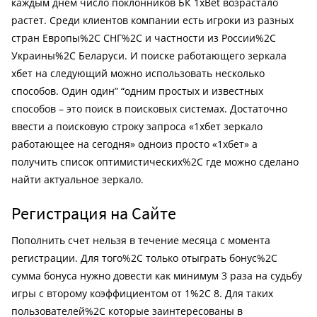
каждым днем число поклонников БК 1xBet возрастало
растет. Среди клиентов компании есть игроки из разных
стран Европы%2C СНГ%2C и частности из России%2C
Украины%2C Беларуси. И поиске работающего зеркала
хбет на следующий можно использовать несколько
способов. Один один” “одним простых и известных
способов – это поиск в поисковых системах. Достаточно
ввести а поисковую строку запроса «1хбет зеркало
работающее на сегодня» одноиз просто «1хбет» а
получить список оптимистических%2C где можно сделано
найти актуальное зеркало.
Регистрация на Сайте
Пополнить счет нельзя в течение месяца с момента
регистрации. Для того%2C только отыграть бонус%2C
сумма бонуса нужно довести как минимум 3 раза на судьбу
игры с второму коэффициентом от 1%2C 8. Для таких
пользователей%2C которые заинтересованы в