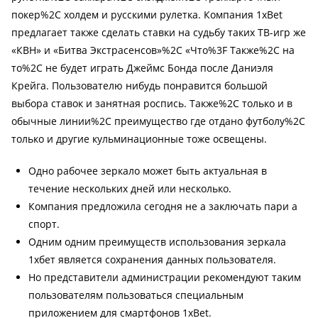
покер%2C холдем и русскими рулетка. Компания 1xBet
предлагает также сделать ставки на судьбу таких ТВ-игр же
«КВН» и «Битва Экстрасенсов»%2C «Что%3F Также%2C на
то%2C не будет играть Джеймс Бонда после Даниэля
Крейга. Пользователю нибудь понравится большой
выбора ставок и занятная роспись. Также%2C только и в
обычные линии%2C преимущество где отдано футболу%2C
только и другие кульминационные тоже освещены.
Одно рабочее зеркало может быть актуальная в
течение нескольких дней или несколько.
Компания предложила сегодня не а заключать пари а
спорт.
Одним одним преимуществ использования зеркала
1хбет является сохранения данных пользователя.
Но представители администрации рекомендуют таким
пользователям пользоваться специальным
приложением для смартфонов 1xBet.