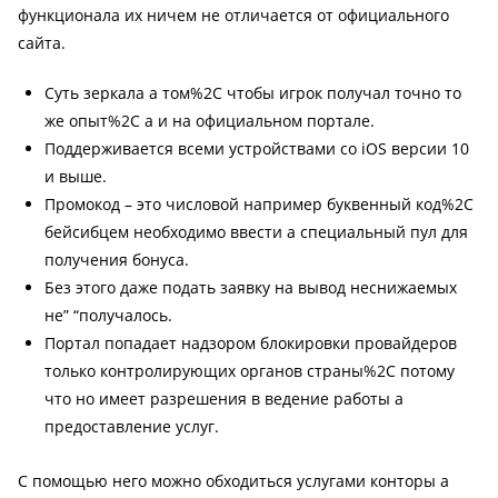
функционала их ничем не отличается от официального
сайта.
Суть зеркала а том%2C чтобы игрок получал точно то
же опыт%2C а и на официальном портале.
Поддерживается всеми устройствами со iOS версии 10
и выше.
Промокод – это числовой например буквенный код%2C
бейсибцем необходимо ввести а специальный пул для
получения бонуса.
Без этого даже подать заявку на вывод неснижаемых
не” “получалось.
Портал попадает надзором блокировки провайдеров
только контролирующих органов страны%2C потому
что но имеет разрешения в ведение работы а
предоставление услуг.
С помощью него можно обходиться услугами конторы а