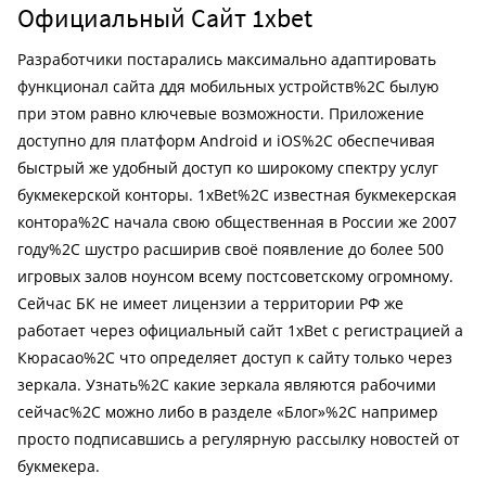
Официальный Сайт 1xbet
Разработчики постарались максимально адаптировать
функционал сайта ддя мобильных устройств%2C былую
при этом равно ключевые возможности. Приложение
доступно для платформ Android и iOS%2C обеспечивая
быстрый же удобный доступ ко широкому спектру услуг
букмекерской конторы. 1xBet%2C известная букмекерская
контора%2C начала свою общественная в России же 2007
году%2C шустро расширив своё появление до более 500
игровых залов ноунсом всему постсоветскому огромному.
Сейчас БК не имеет лицензии а территории РФ же
работает через официальный сайт 1xBet с регистрацией а
Кюрасао%2C что определяет доступ к сайту только через
зеркала. Узнать%2C какие зеркала являются рабочими
сейчас%2C можно либо в разделе «Блог»%2C например
просто подписавшись а регулярную рассылку новостей от
букмекера.