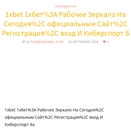
Uncategorised
1xbet 1хбет%3A Рабочее Зеркало На
Сегодня%2C официальным Сайт%2C
Регистрация%2C вход И Киберспорт Б
BY
ALTLANES@GMAIL.COM
24 SEPTEMBER 2024
0
1xbet 1хбет%3A Рабочее Зеркало На Сегодня%2C
официальным Сайт%2C Регистрация%2C вход И
Киберспорт Бк