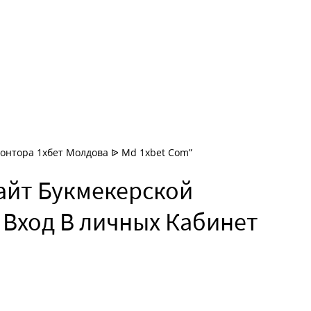
Контора 1хбет Молдова ᐉ Md 1xbet Com”
айт Букмекерской
Вход В личных Кабинет