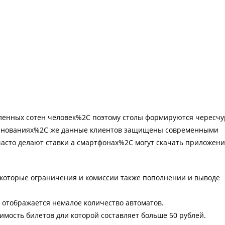
сленных сотен человек%2C поэтому столы формируются чересчу
 основаниях%2C же данные клиентов защищены современными
сто делают ставки а смартфонах%2C могут скачать приложен
екоторые ограничения и комиссии также пополнении и выводе
 отображается немалое количество автоматов.
имость билетов дли которой составляет больше 50 рублей.