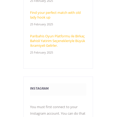
25 February 2025
Find your perfect match with old
lady hook up
25 February 2025
Paribahis Oyun Platformu ile Birkaç
Bahisli Yatirim Seçenekleriyle Büyük
Ikramiyeli Gelirler.
25 February 2025
INSTAGRAM
You must first connect to your
Instagram account. You can do that