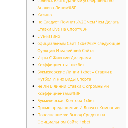
соленск Взять Данные усовершенство
Анализа Линии%3F
Казино
но Следует Помнить%2C чем Чем Делать
Ставки Live На Спорт%3F
Live-казино
официальным Сайт 1xbet%3A следующие
Функции И малейшей Сайта
Игры С Живыми Дилерами
Коэффициенты 1иксбет
Букмекерские Линии 1xbet – Ставки в
Футбол И них Виды Спорта
не Ли В линии Ставки С огромными
Коэффициентами%3F
Букмекерская Контора 1хбет
Промо предложение И Бонусы Компании
Пополнение же Вывод Средств на
Официальном Сайте 1xbet