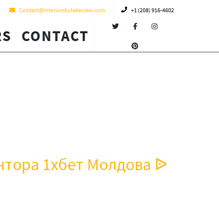
Contact@interiorsbylakeview.com
+1 (208) 916-4602
RS
CONTACT
нтора 1хбет Молдова ᐉ