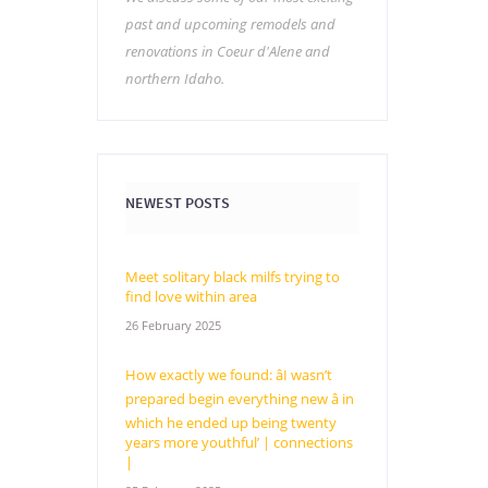
past and upcoming remodels and
renovations in Coeur d'Alene and
northern Idaho.
NEWEST POSTS
Meet solitary black milfs trying to
find love within area
26 February 2025
How exactly we found: âI wasn’t
prepared begin everything new â in
which he ended up being twenty
years more youthful’ | connections
|