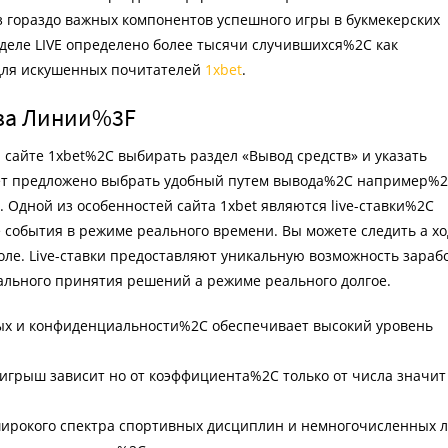
 гораздо важных компонентов успешного игры в букмекерских
зделе LIVE определено более тысячи случившихся%2C как
для искушенных почитателей
1xbet
.
иза Линии%3F
 сайте 1xbet%2C выбирать раздел «Вывод средств» и указать
дет предложено выбрать удобный путем вывода%2C например%2
 Одной из особенностей сайта 1xbet являются live-ставки%2C
 события в режиме реального времени. Вы можете следить а х
оле. Live-ставки предоставляют уникальную возможность зараб
ального принятия решений а режиме реального долгое.
ых и конфиденциальности%2C обеспечивает высокий уровень
игрыш зависит но от коэффициента%2C только от числа значит
ирокого спектра спортивных дисциплин и немногочисленных л