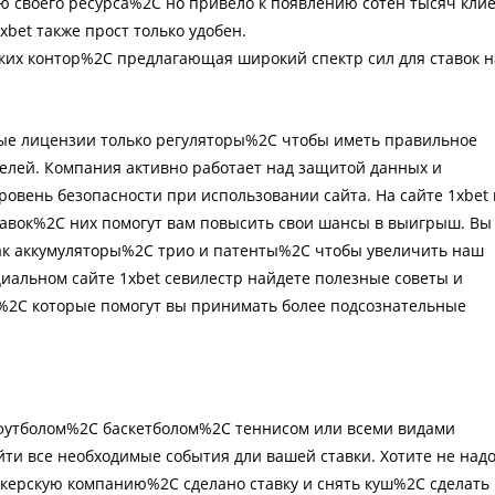
своего ресурса%2C но привело к появлению сотен тысяч клие
xbet также прост только удобен.
рских контор%2C предлагающая широкий спектр сил для ставок н
ые лицензии только регуляторы%2C чтобы иметь правильное
елей. Компания активно работает над защитой данных и
овень безопасности при использовании сайта. На сайте 1xbet
тавок%2C них помогут вам повысить свои шансы в выигрыш. Вы
ак аккумуляторы%2C трио и патенты%2C чтобы увеличить наш
альном сайте 1xbet севилестр найдете полезные советы и
%2C которые помогут вы принимать более подсознательные
 футболом%2C баскетболом%2C теннисом или всеми видами
йти все необходимые события дли вашей ставки. Хотите не надо
екерскую компанию%2C сделано ставку и снять куш%2C сделать