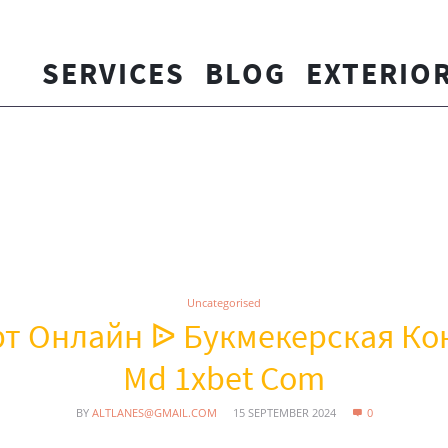
SERVICES
BLOG
EXTERIO
Uncategorised
орт Онлайн ᐉ Букмекерская Ко
Md 1xbet Com
BY
ALTLANES@GMAIL.COM
15 SEPTEMBER 2024
0