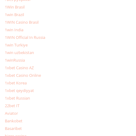
1Win Brasil
1win Brazil
1WIN Casino Brasil
1win India
1WIN Official In Russia
1win Turkiye
1win uzbekistan
1winRussia
1xbet Casino AZ
1xbet Casino Online
1xbet Korea
1xbet qeydiyyat
1xbet Russian
22bet IT
Aviator
Bankobet
Basaribet