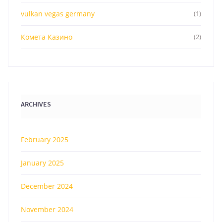
vulkan vegas germany
(1)
Комета Казино
(2)
ARCHIVES
February 2025
January 2025
December 2024
November 2024