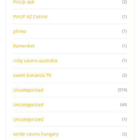
PinUp apk
(2)
PinUP AZ Casino
(1)
plinko
(1)
Ramenbet
(1)
ricky casino australia
(1)
sweet bonanza TR
(2)
Uncategorised
(574)
Uncategorized
(44)
Uncategorzied
(1)
verde casino hungary
(2)