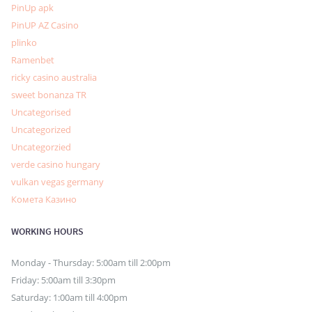
PinUp apk
PinUP AZ Casino
plinko
Ramenbet
ricky casino australia
sweet bonanza TR
Uncategorised
Uncategorized
Uncategorzied
verde casino hungary
vulkan vegas germany
Комета Казино
WORKING HOURS
Monday - Thursday: 5:00am till 2:00pm
Friday: 5:00am till 3:30pm
Saturday: 1:00am till 4:00pm