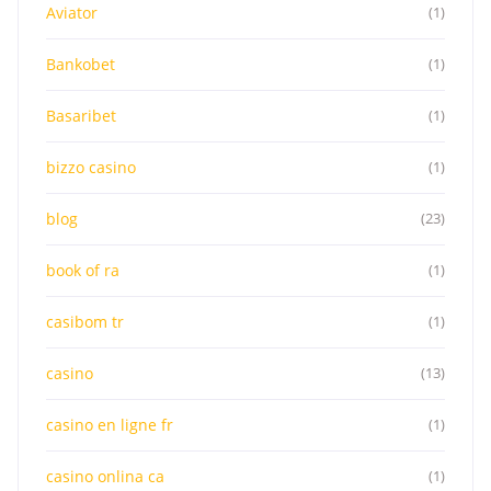
Aviator
(1)
Bankobet
(1)
Basaribet
(1)
bizzo casino
(1)
blog
(23)
book of ra
(1)
casibom tr
(1)
casino
(13)
casino en ligne fr
(1)
casino onlina ca
(1)