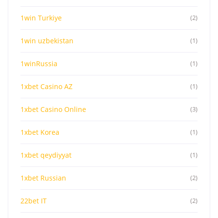
1win Turkiye
(2)
1win uzbekistan
(1)
1winRussia
(1)
1xbet Casino AZ
(1)
1xbet Casino Online
(3)
1xbet Korea
(1)
1xbet qeydiyyat
(1)
1xbet Russian
(2)
22bet IT
(2)