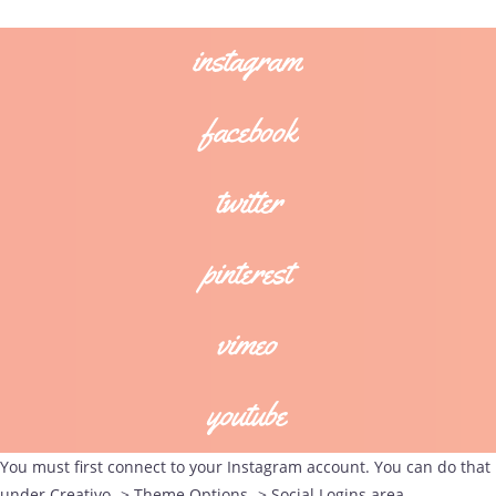
You must first connect to your Instagram account. You can do that
under Creativo -> Theme Options -> Social Logins area.