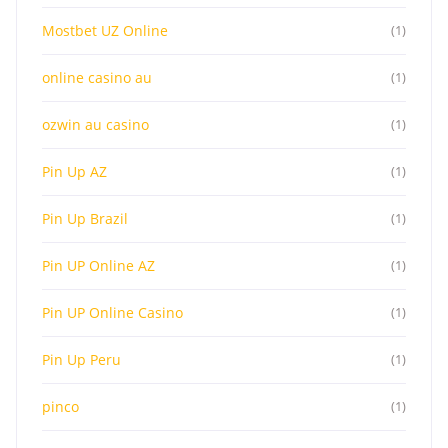
Mostbet UZ Online
(1)
online casino au
(1)
ozwin au casino
(1)
Pin Up AZ
(1)
Pin Up Brazil
(1)
Pin UP Online AZ
(1)
Pin UP Online Casino
(1)
Pin Up Peru
(1)
pinco
(1)