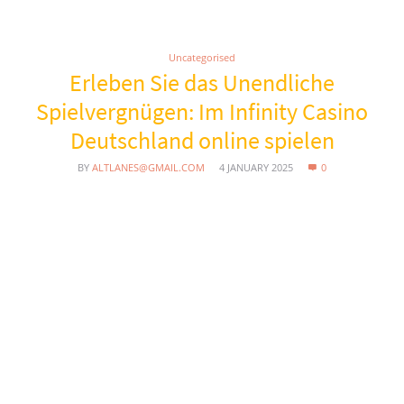
Uncategorised
Erleben Sie das Unendliche
Spielvergnügen: Im Infinity Casino
Deutschland online spielen
BY
ALTLANES@GMAIL.COM
4 JANUARY 2025
0