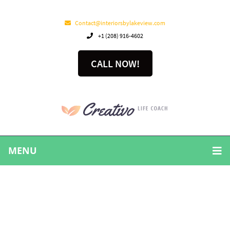
Contact@interiorsbylakeview.com
+1 (208) 916-4602
CALL NOW!
MENU