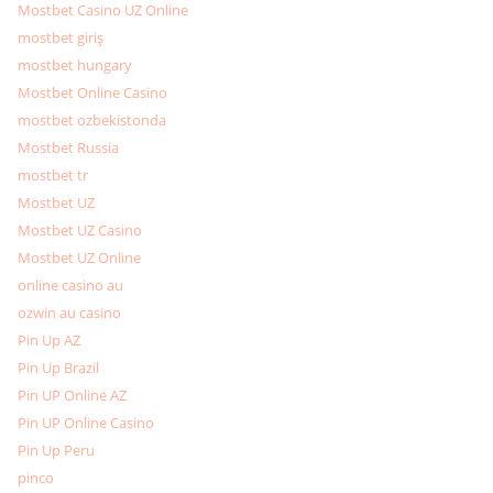
Mostbet Casino UZ Online
mostbet giriş
mostbet hungary
Mostbet Online Casino
mostbet ozbekistonda
Mostbet Russia
mostbet tr
Mostbet UZ
Mostbet UZ Casino
Mostbet UZ Online
online casino au
ozwin au casino
Pin Up AZ
Pin Up Brazil
Pin UP Online AZ
Pin UP Online Casino
Pin Up Peru
pinco