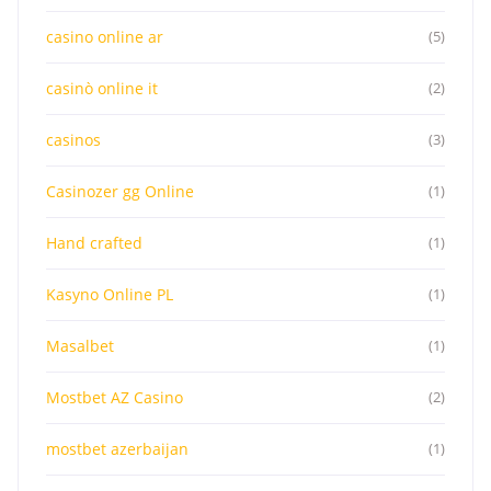
casino online ar
(5)
casinò online it
(2)
casinos
(3)
Casinozer gg Online
(1)
Hand crafted
(1)
Kasyno Online PL
(1)
Masalbet
(1)
Mostbet AZ Casino
(2)
mostbet azerbaijan
(1)