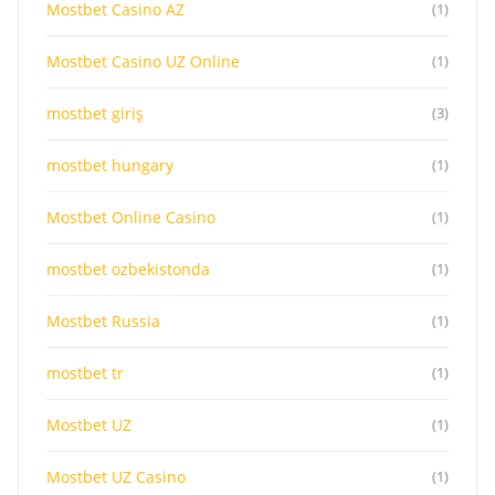
Mostbet Casino AZ
(1)
Mostbet Casino UZ Online
(1)
mostbet giriş
(3)
mostbet hungary
(1)
Mostbet Online Casino
(1)
mostbet ozbekistonda
(1)
Mostbet Russia
(1)
mostbet tr
(1)
Mostbet UZ
(1)
Mostbet UZ Casino
(1)