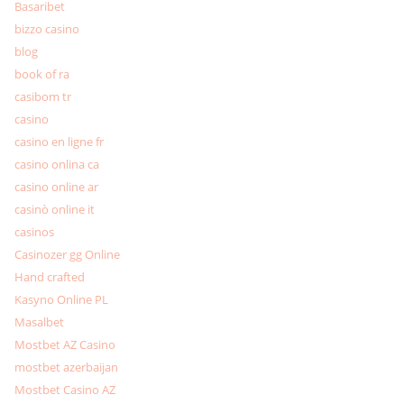
Basaribet
bizzo casino
blog
book of ra
casibom tr
casino
casino en ligne fr
casino onlina ca
casino online ar
casinò online it
casinos
Casinozer gg Online
Hand crafted
Kasyno Online PL
Masalbet
Mostbet AZ Casino
mostbet azerbaijan
Mostbet Casino AZ