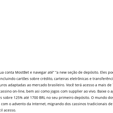
sua conta MostBet e navegar até” “a new seção de depósito. Eles p
cluindo cartões sobre crédito, carteiras eletrônicas e transferênc
uros adaptadas ao mercado brasileiro. Você terá acesso a mais de
 cassino on-line, bem asi como jogos com supplier ao vivo. Baixe o 
s sobre 125% até 1700 BRL no seu primeiro depósito. O mundo do
om o advento da Internet, migrando dos cassinos tradicionais de 
il acesso.