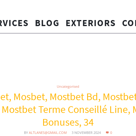
RVICES
BLOG
EXTERIORS
CO
Uncategorised
et, Mosbet, Mostbet Bd, Mostbe
 Mostbet Terme Conseillé Line,
Bonuses, 34
BY
ALTLANES@GMAIL.COM
3 NOVEMBER 2024
0