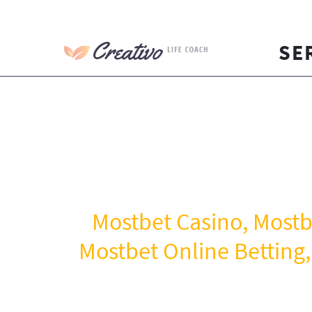
SE
Mostbet Casino, Mostb
Mostbet Online Betting,