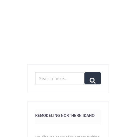
REMODELING NORTHERN IDAHO