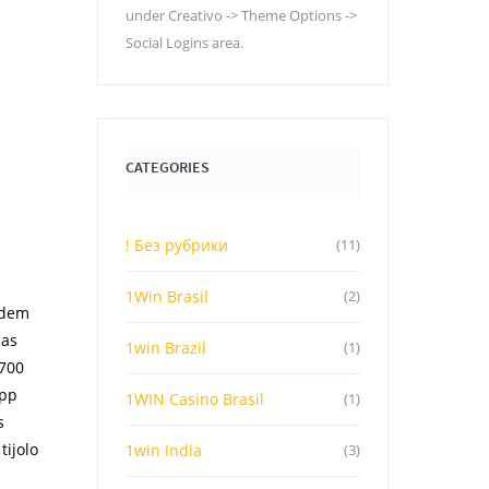
under Creativo -> Theme Options ->
Social Logins area.
CATEGORIES
! Без рубрики
(11)
1Win Brasil
(2)
odem
ias
1win Brazil
(1)
 700
app
1WIN Casino Brasil
(1)
s
tijolo
1win India
(3)