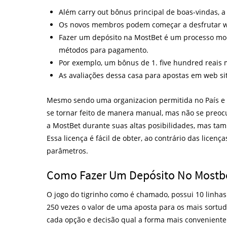
Além carry out bônus principal de boas-vindas, 
Os novos membros podem começar a desfrutar we
Fazer um depósito na MostBet é um processo mod
métodos para pagamento.
Por exemplo, um bônus de 1. five hundred reais m
As avaliações dessa casa para apostas em web sit
Mesmo sendo uma organizacion permitida no País e
se tornar feito de manera manual, mas não se preocu
a MostBet durante suas altas posibilidades, mas ta
Essa licença é fácil de obter, ao contrário das licenç
parâmetros.
Como Fazer Um Depósito No Mostb
O jogo do tigrinho como é chamado, possui 10 linha
250 vezes o valor de uma aposta para os mais sortudo
cada opção e decisão qual a forma mais conveniente 