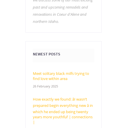
We discuss some of our most exciting
past and upcoming remodels and
renovations in Coeur d'Alene and
northern Idaho.
NEWEST POSTS
Meet solitary black milfs trying to
find love within area
26 February 2025
How exactly we found: âI wasn’t
prepared begin everything new â in
which he ended up being twenty
years more youthful’ | connections
|