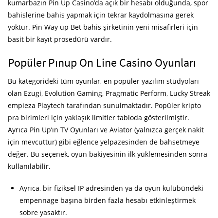
kumarbazın Pin Up Casino’da açık bir hesabı olduğunda, spor
bahislerine bahis yapmak için tekrar kaydolmasına gerek
yoktur. Pin Way up Bet bahis şirketinin yeni misafirleri için
basit bir kayıt prosedürü vardır.
Popüler Pınup On Line Casino Oyunları
Bu kategorideki tüm oyunlar, en popüler yazılım stüdyoları
olan Ezugi, Evolution Gaming, Pragmatic Perform, Lucky Streak
empieza Playtech tarafından sunulmaktadır. Popüler kripto
pra birimleri için yaklaşık limitler tabloda gösterilmiştir.
Ayrıca Pin Up’ın TV Oyunları ve Aviator (yalnızca gerçek nakit
için mevcuttur) gibi eğlence yelpazesinden de bahsetmeye
değer. Bu seçenek, oyun bakiyesinin ilk yüklemesinden sonra
kullanılabilir.
Ayrıca, bir fiziksel IP adresinden ya da oyun kulübündeki
empennage başına birden fazla hesabı etkinleştirmek
sobre yasaktır.