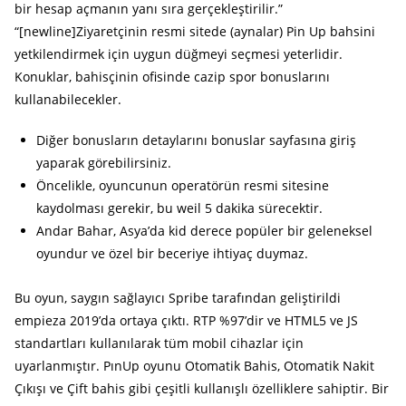
bir hesap açmanın yanı sıra gerçekleştirilir.”
“[newline]Ziyaretçinin resmi sitede (aynalar) Pin Up bahsini
yetkilendirmek için uygun düğmeyi seçmesi yeterlidir.
Konuklar, bahisçinin ofisinde cazip spor bonuslarını
kullanabilecekler.
Diğer bonusların detaylarını bonuslar sayfasına giriş
yaparak görebilirsiniz.
Öncelikle, oyuncunun operatörün resmi sitesine
kaydolması gerekir, bu weil 5 dakika sürecektir.
Andar Bahar, Asya’da kid derece popüler bir geleneksel
oyundur ve özel bir beceriye ihtiyaç duymaz.
Bu oyun, saygın sağlayıcı Spribe tarafından geliştirildi
empieza 2019’da ortaya çıktı. RTP %97’dir ve HTML5 ve JS
standartları kullanılarak tüm mobil cihazlar için
uyarlanmıştır. PınUp oyunu Otomatik Bahis, Otomatik Nakit
Çıkışı ve Çift bahis gibi çeşitli kullanışlı özelliklere sahiptir. Bir