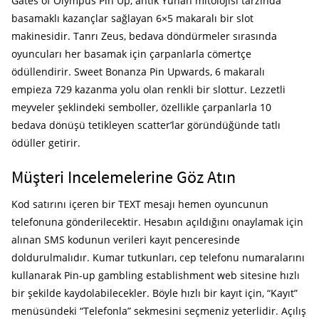
Gates of Olympus Pin Up, antik Yunan mitolojisi tarzında
basamaklı kazançlar sağlayan 6×5 makaralı bir slot
makinesidir. Tanrı Zeus, bedava döndürmeler sırasında
oyuncuları her basamak için çarpanlarla cömertçe
ödüllendirir. Sweet Bonanza Pin Upwards, 6 makaralı
empieza 729 kazanma yolu olan renkli bir slottur. Lezzetli
meyveler şeklindeki semboller, özellikle çarpanlarla 10
bedava dönüşü tetikleyen scatter’lar göründüğünde tatlı
ödüller getirir.
Müşteri Incelemelerine Göz Atın
Kod satırını içeren bir TEXT mesajı hemen oyuncunun
telefonuna gönderilecektir. Hesabın açıldığını onaylamak için
alınan SMS kodunun verileri kayıt penceresinde
doldurulmalıdır. Kumar tutkunları, cep telefonu numaralarını
kullanarak Pin-up gambling establishment web sitesine hızlı
bir şekilde kaydolabilecekler. Böyle hızlı bir kayıt için, “Kayıt”
menüsündeki “Telefonla” sekmesini seçmeniz yeterlidir. Açılış