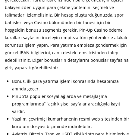
bakiyenizden uygun para çekme yöntemini seçmeli ve
talimatları izlemelisiniz. Bir hesap oluşturduğunuzda, spor
bahisleri veya Casino bölümünden bir tanesi için bir
hoşgeldin bonusu seçmeniz gerekir. Pin-Up Casino ödeme
kuralları sayfasını inceleyin empieza tüm yöntemlerle alakalı
sorunsuz işlem yapın. Para yatırma empieza göndermek için
güncel IBAN bilgilerini, canlı destek temsilcisinden talep
edebilirsiniz. Diğer bonusların detaylarını bonuslar sayfasına
giriş yaparak görebilirsiniz.
Bonus, ilk para yatırma işlemi sonrasında hesabınıza
anında geçer.
PinUp’ta popüler sosyal ağlarda ve mesajlaşma
programlarında” “açık kişisel sayfalar aracılığıyla kayıt
vardır.
Yazılım, çevrimiçi kumarhanenin resmi web sitesinden bir
kurulum dosyası biçiminde indirilebilir.
Aviatrix, Bitcoin, Tron ve USDT gibi kripto para birimleriyle