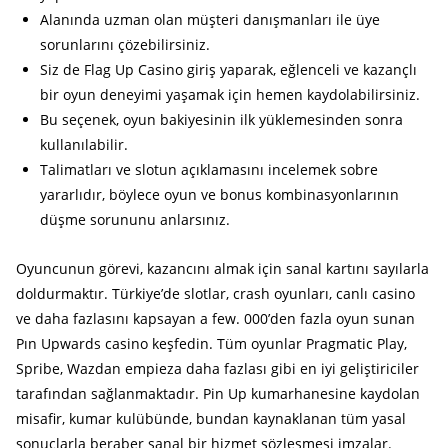
Alanında uzman olan müşteri danışmanları ile üye
sorunlarını çözebilirsiniz.
Siz de Flag Up Casino giriş yaparak, eğlenceli ve kazançlı
bir oyun deneyimi yaşamak için hemen kaydolabilirsiniz.
Bu seçenek, oyun bakiyesinin ilk yüklemesinden sonra
kullanılabilir.
Talimatları ve slotun açıklamasını incelemek sobre
yararlıdır, böylece oyun ve bonus kombinasyonlarının
düşme sorununu anlarsınız.
Oyuncunun görevi, kazancını almak için sanal kartını sayılarla
doldurmaktır. Türkiye’de slotlar, crash oyunları, canlı casino
ve daha fazlasını kapsayan a few. 000’den fazla oyun sunan
Pın Upwards casino keşfedin. Tüm oyunlar Pragmatic Play,
Spribe, Wazdan empieza daha fazlası gibi en iyi geliştiriciler
tarafından sağlanmaktadır. Pin Up kumarhanesine kaydolan
misafir, kumar kulübünde, bundan kaynaklanan tüm yasal
sonuçlarla beraber sanal bir hizmet sözleşmesi imzalar.