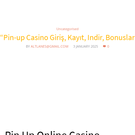
Uncategorised
“Pin-up Casino Giriş, Kayıt, Indir, Bonuslar
BY
ALTLANES@GMAIL.COM
3 JANUARY 2025
0