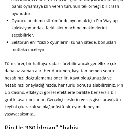
bahis oynamaya izin veren türünün tek örneği bir crash
oyunudur.
Oyuncular, demo sürümünde oynamak için Pin Way up
koleksiyonundaki farklı slot machine makinelerini
seçebilirler.
Sektörün en” “cazip oyunlarını sunan sitede, bonusları
mutlaka inceleyin.
Tüm süreç bir haftaya kadar sürebilir ancak genellikle çok
daha az zaman alır. Her durumda, kayıttan hemen sonra
hesabınızı doğrulamanız önerilir. Kayıt olduğunuzda ve
hesabınızı onayladığınızda, her türlü bonusu alabilirsiniz. Pin
Up Casino, etkileyici görsel efektlerle birlikte benzersiz bir
grafik tasarımı sunar. Gerçekçi seslerin ve sezgisel arayüzün
keyfini çıkaracak ve olağanüstü bir oyun deneyimi
yaşayacaksınız..
Pin Up 360 İdman” “bahis