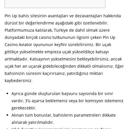
Pin Up bahis sitesinin avantajları ve dezavantajları hakkında
dürüst bir değerlendirme aşağıdaki gibi özetlenebilir.
Platformumuza katılarak, Türkiye de dahil olmak üzere
dünyadaki birçok casino tutkununun ilgisini çeken Pin Up
Casino Aviator oyununun keyfini sürebilirsiniz. Bir uçak
gittikçe yükselmekte empieza uçak yükseldikçe katsayı
artmaktadır. Katsayının yükselmesini bekleyebilirsiniz, ancak
uçak her an uçarak gidebileceğinden dikkatli olmalısınız. Eğer
bahsinizin süresini kaçırırsanız, yatırdığınız miktarı
kaybedersiniz.
Ayrıca günde oluşturulan başvuru sayısında bir sınır
vardır, 3’ü aşarsa beklemeniz veya bir komisyon ödemeniz
gerekecektir.
Alınan tüm bonuslar, bahislerin parametreleri dikkate
alınarak yatırılmalıdır.