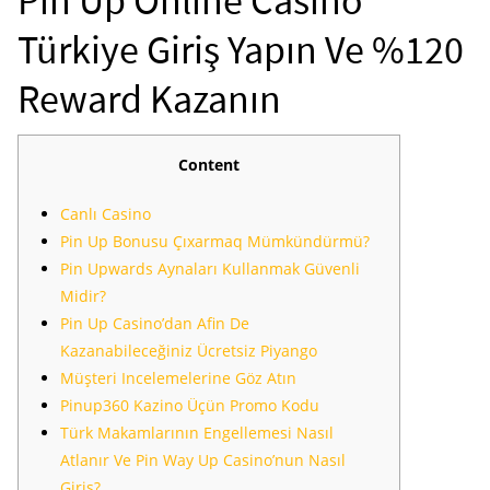
Pin Up Online Casino
Türkiye Giriş Yapın Ve %120
Reward Kazanın
Content
Canlı Casino
Pin Up Bonusu Çıxarmaq Mümkündürmü?
Pin Upwards Aynaları Kullanmak Güvenli
Midir?
Pin Up Casino’dan Afin De
Kazanabileceğiniz Ücretsiz Piyango
Müşteri Incelemelerine Göz Atın
Pinup360 Kazino Üçün Promo Kodu
Türk Makamlarının Engellemesi Nasıl
Atlanır Ve Pin Way Up Casino’nun Nasıl
Giriş?