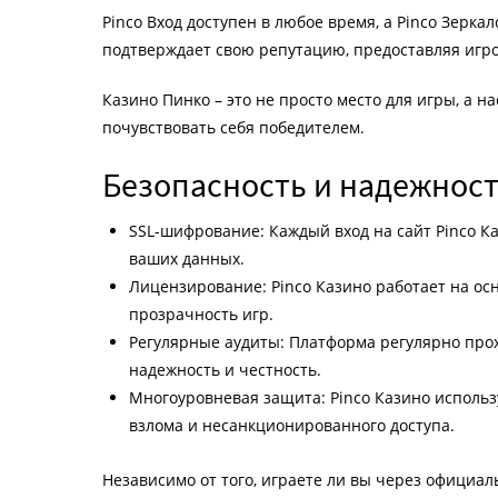
Pinco Вход доступен в любое время, а Pinco Зерк
подтверждает свою репутацию, предоставляя игр
Казино Пинко – это не просто место для игры, а 
почувствовать себя победителем.
Безопасность и надежност
SSL-шифрование: Каждый вход на сайт Pinco 
ваших данных.
Лицензирование: Pinco Казино работает на ос
прозрачность игр.
Регулярные аудиты: Платформа регулярно про
надежность и честность.
Многоуровневая защита: Pinco Казино исполь
взлома и несанкционированного доступа.
Независимо от того, играете ли вы через официаль