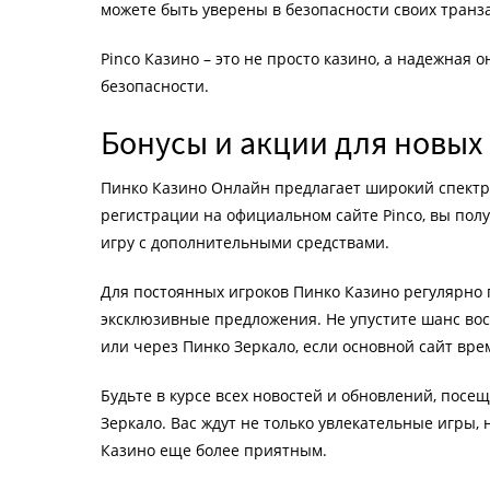
можете быть уверены в безопасности своих тран
Pinco Казино – это не просто казино, а надежная 
безопасности.
Бонусы и акции для новых
Пинко Казино Онлайн предлагает широкий спектр б
регистрации на официальном сайте Pinco, вы по
игру с дополнительными средствами.
Для постоянных игроков Пинко Казино регулярно 
эксклюзивные предложения. Не упустите шанс вос
или через Пинко Зеркало, если основной сайт вре
Будьте в курсе всех новостей и обновлений, посе
Зеркало. Вас ждут не только увлекательные игры,
Казино еще более приятным.