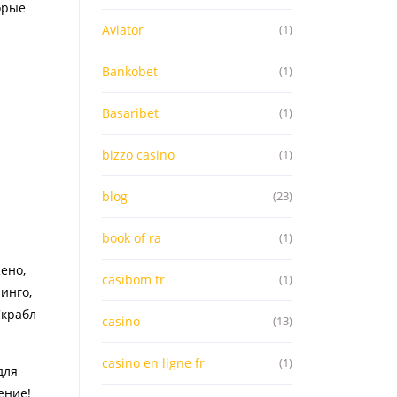
орые
Aviator
(1)
Bankobet
(1)
Basaribet
(1)
bizzo casino
(1)
blog
(23)
book of ra
(1)
ено,
casibom tr
(1)
инго,
Скрабл
casino
(13)
casino en ligne fr
(1)
для
ение!