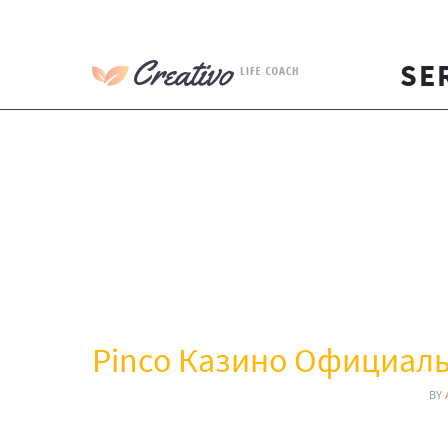
SE
Pinco Казино Официаль
BY