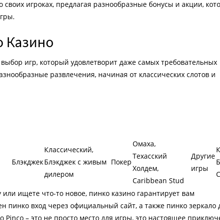
 о своих игроках, предлагая разнообразные бонусы и акции, кот
гры.
o Казино
 выбор игр, который удовлетворит даже самых требовательных
азнообразные развлечения, начиная от классических слотов и
Омаха,
Классический,
К
Техасский
Другие
Блэкджек
Блэкджек с живым
Покер
Б
Холдем,
игры
дилером
Caribbean Stud
у или ищете что-то новое, пинко казино гарантирует вам
н пинко вход через официальный сайт, а также пинко зеркало 
но Pinco – это не просто место для игры, это настоящее приключ