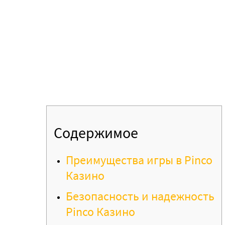
Содержимое
Преимущества игры в Pinco
Казино
Безопасность и надежность
Pinco Казино