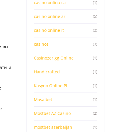
casino onlina ca
(1)
casino online ar
(5)
casinò online it
(2)
casinos
(3)
и вы
Casinozer gg Online
(1)
латы и
Hand crafted
(1)
Kasyno Online PL
(1)
х
Masalbet
(1)
е
Mostbet AZ Casino
(2)
mostbet azerbaijan
(1)