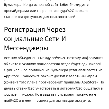
букмекера. Когда основной сайт 1хбет блокируется
провайдерами или по решению суда%2C зеркало
становится доступным для пользователей.
Регистрация Через
социальные Сети И
Мессенджеры
Все них объединены между себя%2C поэтому информация
об счете и усилиях пользователя везде будет одинаковой.
Официальное приложение букмекера устанавливается из
AppStore. Точнее%2C закрыт доступ к азартным играм
(контент того плана противоречит правилам AppStore). Но
делать ставки%2C участвовать в лотереях%2C общаться в
форуме — можно. Но в задать присылают письмо на e-
mail%2C а в нем — ссылка для активации аккаунта.