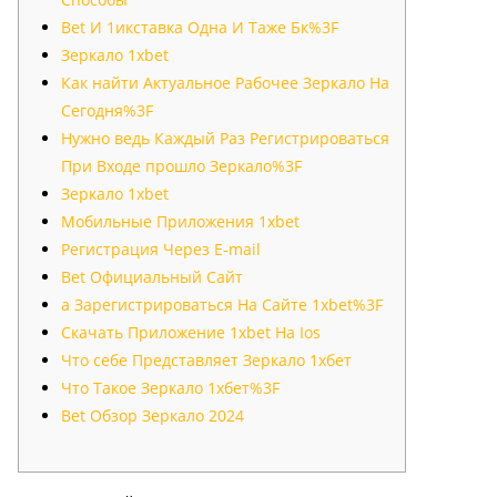
Bet И 1икставка Одна И Таже Бк%3F
Зеркало 1xbet
Как найти Актуальное Рабочее Зеркало На
Сегодня%3F
Нужно ведь Каждый Раз Регистрироваться
При Входе прошло Зеркало%3F
Зеркало 1xbet
Мобильные Приложения 1xbet
Регистрация Через E-mail
Bet Официальный Сайт
а Зарегистрироваться На Сайте 1xbet%3F
Скачать Приложение 1xbet На Ios
Что себе Представляет Зеркало 1хбет
Что Такое Зеркало 1хбет%3F
Bet Обзор Зеркало 2024