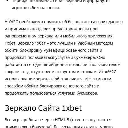
Перейдя по ним%2C свои сведения и фарцануть
игроков в безопасности.
Но%2C необходимо помнить об безопасности своих данных
и принимать пондевез предосторожности при
одновременном зеркала или мобильного приложения
1хбет. Зеркало 1хбет – это лучший и удобный методом
обойти блокировку музеефицированного сайта и
продолжит пользоваться услугами букмекера. Оно
работает а сегодняшний день а позволяет пользователям
сохраняют доступ к веем аккаунтам и ставкам. Итак%2C
использование зеркала 1хбет является эффективным
способом обойти блокировку основного сайта и
продолжить пользоваться услугами букмекера.
Зеркало Сайта 1xbet
Все игры работаю через HTML 5 (то есть запускаются
прямо в окна браузера). Без создания аккаунта можно