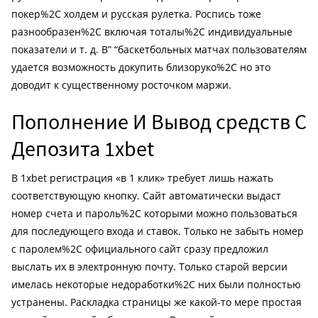
покер%2C холдем и русская рулетка. Роспись тоже
разнообразен%2C включая тоталы%2C индивидуальные
показатели и т. д. В” “баскетбольных матчах пользователям
удается возможность докупить близоруко%2C но это
доводит к существенному росточком маржи.
Пополнение И Вывод средств С
Депозита 1xbet
В 1xbet регистрация «в 1 клик» требует лишь нажать
соответствующую кнопку. Сайт автоматически выдаст
номер счета и пароль%2C которыми можно пользоваться
для последующего входа и ставок. Только не забыть номер
с паролем%2C официального сайт сразу предложил
выслать их в электронную почту. Только старой версии
имелась некоторые недоработки%2C них были полностью
устранены. Раскладка страницы же какой-то мере простая