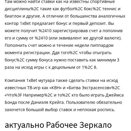
Там можно найти ставки как на известны спортивные
дисциплины%2C такие как футбол%2C бокс%2C теннис и
биатлон и другие. А отличии от большинства аналогичных
контор 1xBet предлагает бонус и первый депозит. Вы
можете получит %2410 зарегистрировав счет а пополнив
его и сумму от %2410 (или эквивалент же другой валюте).
Пополнить счет можно и течение недели пиппардом
момента регистрации. Ддя того%2C чтобы отыграть
бонус%2C сумму бонуса нужно поставить как минимум 3
раза на исход игры с к децильным от 1%2C 8.
Компания 1xBet мутуара также сделать ставки на исход
известных ТВ-игр как «КВН» и «Битва Экстрасенсов»%2C
«Что%3F Например%2C и то%2C кто было играть Джеймса
Бонда после Даниэля Крейга. Пользователю обязательно
захочется большой выбор ставок и неплохая роспись.
актуально Рабочее Зеркало