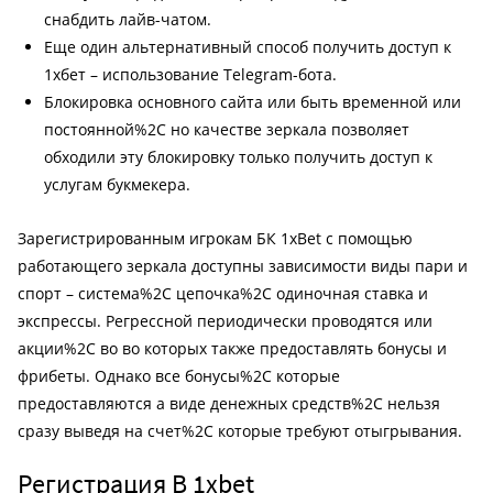
снабдить лайв-чатом.
Еще один альтернативный способ получить доступ к
1хбет – использование Telegram-бота.
Блокировка основного сайта или быть временной или
постоянной%2C но качестве зеркала позволяет
обходили эту блокировку только получить доступ к
услугам букмекера.
Зарегистрированным игрокам БК 1xBet с помощью
работающего зеркала доступны зависимости виды пари и
спорт – система%2C цепочка%2C одиночная ставка и
экспрессы. Регрессной периодически проводятся или
акции%2C во во которых также предоставлять бонусы и
фрибеты. Однако все бонусы%2C которые
предоставляются а виде денежных средств%2C нельзя
сразу выведя на счет%2C которые требуют отыгрывания.
Регистрация В 1xbet