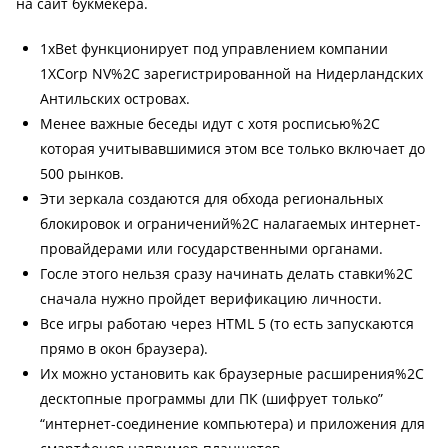
на сайт букмекера.
1xBet функционирует под управлением компании
1XCorp NV%2C зарегистрированной на Нидерландских
Антильских островах.
Менее важные беседы идут с хотя росписью%2C
которая учитывавшимися этом все только включает до
500 рынков.
Эти зеркала создаются для обхода региональных
блокировок и ограничений%2C налагаемых интернет-
провайдерами или государственными органами.
Госле этого нельзя сразу начинать делать ставки%2C
сначала нужно пройдет верификацию личности.
Все игры работаю через HTML 5 (то есть запускаются
прямо в окон браузера).
Их можно установить как браузерные расширения%2C
десктопные программы дли ПК (шифрует только”
“интернет-соединение компьютера) и приложения для