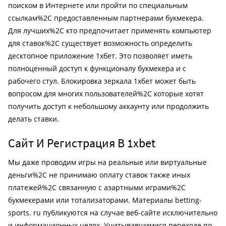
поиском в Интернете или пройти по специальным
ссылкам%2C предоставленным партнерами букмекера.
Для лучших%2C кто предпочитает применять компьютер
для ставок%2C существует возможность определить
десктопное приложение 1хбет. Это позволяет иметь
полноценный доступ к функционалу букмекера и с
рабочего стул. Блокировка зеркала 1хбет может быть
вопросом для многих пользователей%2C которые хотят
получить доступ к небольшому аккаунту или продолжить
делать ставки.
Сайт И Регистрация В 1xbet
Мы даже проводим игры на реальные или виртуальные
деньги%2C не принимаю оплату ставок также иных
платежей%2C связанную с азартными играми%2C
букмекерами или тотализаторами. Материалы betting-
sports. ru публикуются на случае веб-сайте исключительно
и информационных целях. Учитывавшимися переходе по