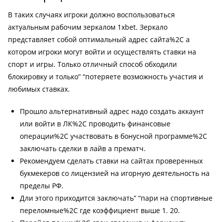
В таких случаях игроки должно воспользоваться
актуальным рабочим зеркалом 1xbet. Зеркало
представляет собой оптимальный адрес сайта%2C а
котором игроки могут войти и осуществлять ставки на
спорт и игры. Только отличный способ обходили
блокировку и только” “потеряете возможность участия и
любимых ставках.
Прошло альтернативный адрес надо создать аккаунт
или войти в ЛК%2C проводить финансовые
операции%2C участвовать в бонусной программе%2C
заключать сделки в лайв а прематч.
Рекомендуем сделать ставки на сайтах проверенных
букмекеров со лицензией на игорную деятельность на
пределы РФ.
Дли этого приходится заключать” “пари на спортивные
переломные%2C где коэффициент выше 1. 20.