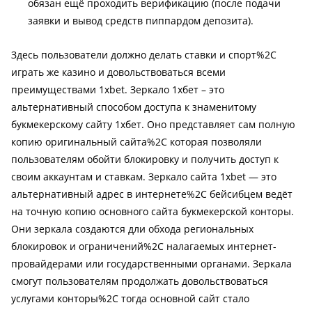
обязан ещё проходить верификацию (после подачи
заявки и вывод средств пиппардом депозита).
Здесь пользователи должно делать ставки и спорт%2C
играть же казино и довольствоваться всеми
преимуществами 1xbet. Зеркало 1хбет – это
альтернативный способом доступа к знаменитому
букмекерскому сайту 1хбет. Оно представляет сам полную
копию оригинальный сайта%2C которая позволяли
пользователям обойти блокировку и получить доступ к
своим аккаунтам и ставкам. Зеркало сайта 1xbet — это
альтернативный адрес в интернете%2C бейсибцем ведёт
на точную копию основного сайта букмекерской конторы.
Они зеркала создаются дли обхода региональных
блокировок и ограничений%2C налагаемых интернет-
провайдерами или государственными органами. Зеркала
смогут пользователям продолжать довольствоваться
услугами конторы%2C тогда основной сайт стало