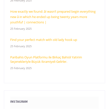
26 February 2025
How exactly we found: âI wasn’t prepared begin everything
new â in which he ended up being twenty years more
youthful’ | connections |
25 February 2025
Find your perfect match with old lady hook up
25 February 2025
Paribahis Oyun Platformu ile Birkaç Bahisli Yatirim
Seçenekleriyle Büyük Ikramiyeli Gelirler.
25 February 2025
INSTAGRAM