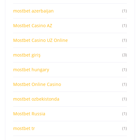
mostbet azerbaijan
(1)
Mostbet Casino AZ
(1)
Mostbet Casino UZ Online
(1)
mostbet giriş
(3)
mostbet hungary
(1)
Mostbet Online Casino
(1)
mostbet ozbekistonda
(1)
Mostbet Russia
(1)
mostbet tr
(1)