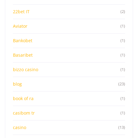
22bet IT
(2)
Aviator
(1)
Bankobet
(1)
Basaribet
(1)
bizzo casino
(1)
blog
(23)
book of ra
(1)
casibom tr
(1)
casino
(13)