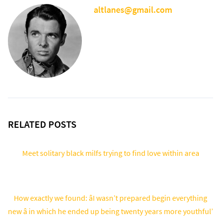
altlanes@gmail.com
RELATED POSTS
Meet solitary black milfs trying to find love within area
How exactly we found: âI wasn’t prepared begin everything
new â in which he ended up being twenty years more youthful’