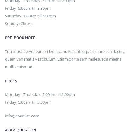
Monday - Thursday: 5:00am till 2:00pm
Friday: 5:00am till 3:30pm
Saturday: 1:00am till 4:00pm
Sunday: Closed
PRE-BOOK NOTE
You must be Aenean eu leo quam. Pellentesque ornare sem lacinia
quam venenatis vestibulum. Etiam porta sem malesuada magna
mollis euismod.
PRESS
Monday - Thursday: 5:00am till 2:00pm
Friday: 5:00am till 3:30pm
info@creativo.com
ASK A QUESTION