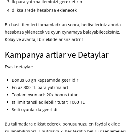
lk para yatrma ileminizi gerekletirin
dl ksa srede hesabnza eklenecek
Bu basit ilemleri tamamladktan sonra, hediyeleriniz annda
hesabnza yklenecek ve oyun oynamaya balayabileceksiniz.
Kolay ve avantajl bir ekilde ansnz artrn!
Kampanya artlar ve Detaylar
Esasl detaylar:
Bonus 60 gn kapsamnda geerlidir
En az 300 TL para yatrma art
Toplam oyun art: 20x bonus tutar
st limit tahsil edilebilir tutar: 1000 TL
Seili oyunlarda geerlidir
Bu talimatlara dikkat ederek, bonusunuzu en faydal ekilde
kullanabilirsiniz. Unutmayn ki her teklifin belirli dzenlemeleri