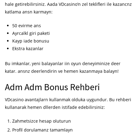
hale getirebilirsiniz. Aada VDcasino’n zel teklifleri ile kazancnz
katlama ansn karmayn:
50 evirme ans
Ayrcalkl giri paketi
Kayp iade bonusu
Ekstra kazanlar
Bu imkanlar, yeni balayanlar iin oyun deneyiminize deer
katar. ansnz deerlendirin ve hemen kazanmaya balayn!
Adm Adm Bonus Rehberi
VDcasino avantajlarn kullanmak olduka uygundur. Bu rehberi
kullanarak hemen dllerden istifade edebilirsiniz:
Zahmetsizce hesap oluturun
Profil dorulamanz tamamlayn