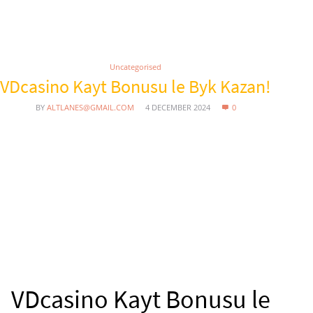
Uncategorised
VDcasino Kayt Bonusu le Byk Kazan!
BY
ALTLANES@GMAIL.COM
4 DECEMBER 2024
0
VDcasino Kayt Bonusu le