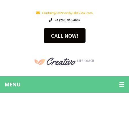
Contact@interiorsbylakeview.com
+1 (208) 916-4602
CALL NOW!
MENU