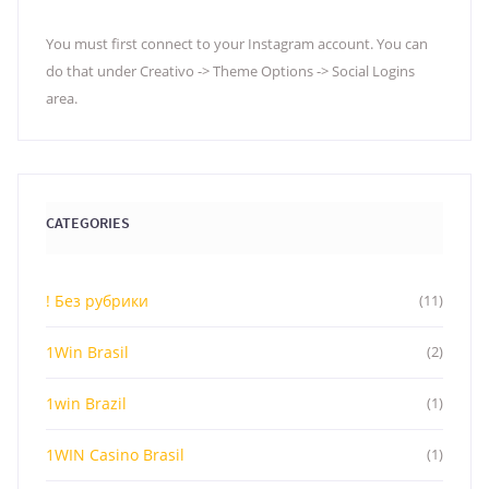
You must first connect to your Instagram account. You can
do that under Creativo -> Theme Options -> Social Logins
area.
CATEGORIES
! Без рубрики
(11)
1Win Brasil
(2)
1win Brazil
(1)
1WIN Casino Brasil
(1)