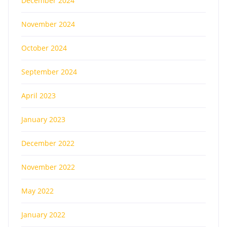
December 2024
November 2024
October 2024
September 2024
April 2023
January 2023
December 2022
November 2022
May 2022
January 2022