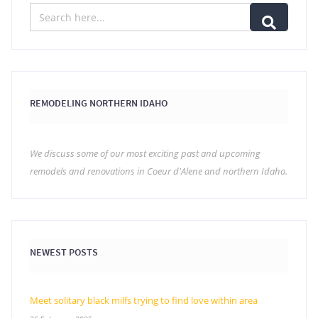
REMODELING NORTHERN IDAHO
We discuss some of our most exciting past and upcoming
remodels and renovations in Coeur d'Alene and northern Idaho.
NEWEST POSTS
Meet solitary black milfs trying to find love within area