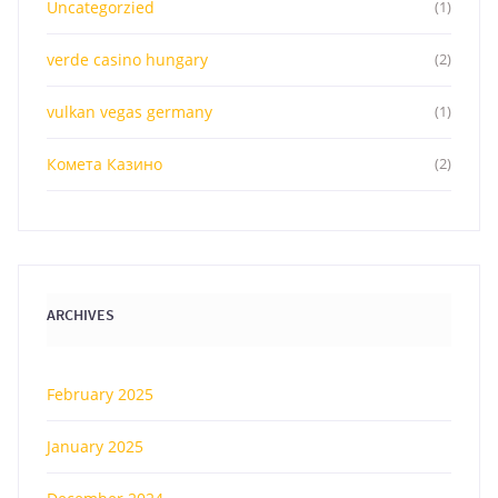
Uncategorzied
(1)
verde casino hungary
(2)
vulkan vegas germany
(1)
Комета Казино
(2)
ARCHIVES
February 2025
January 2025